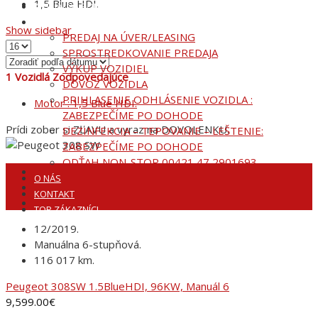
1,5 Blue HDI.
AKTUÁLNA PONUKA
SLUŽBY
Show sidebar
PREDAJ NA ÚVER/LEASING
SPROSTREDKOVANIE PREDAJA
VÝKUP VOZIDIEL
1
Vozidlá Zodpovedajúce
DOVOZ VOZIDLA
PRIHLASENIE ODHLÁSENIE VOZIDLA :
Motor :
1,5 Blue HDI.
ZABEZPEČÍME PO DOHODE
Prídi zober si ZĽAVU a vyraz na DOVOLENKU.
DEZINFEKCIA – TEPOVANIE – LEŠTENIE:
ZABEZPEČÍME PO DOHODE
ODŤAH NON-STOP 00421 47 2901693
O NÁS
KONTAKT
TOP ZÁKAZNÍCI
12/2019.
Manuálna 6-stupňová.
116 017 km.
Peugeot 308SW 1.5BlueHDI, 96KW, Manuál 6
9,599.00
€