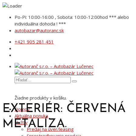
Po-Pi: 10:00-16:00 , Sobota: 10:00-12:00hod *** alebo
individuálna dohoda ! ***
autobazar@autoranc.sk
+421 905 281 451
Žiadne produkty v košíku.
EXTERIÉR: ČERVENÁ
Domov
Aktuálna ponuka
METALÍZA.
Služby
Predaj na úver/leasing
Sprostredkovanie predaja