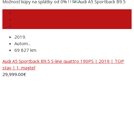
Možnosť kúpy na splátky od 0% ! ! !
2019.
Autom...
69 827 km.
Audi A5 Sportback B9.5 S-line quattro 190PS | 2019 | TOP
stav | 1. majiteľ
29,999.00
€
ADRESA
AUTORANČ, s.r.o.Pinciná 19,
984 01 Lučenec