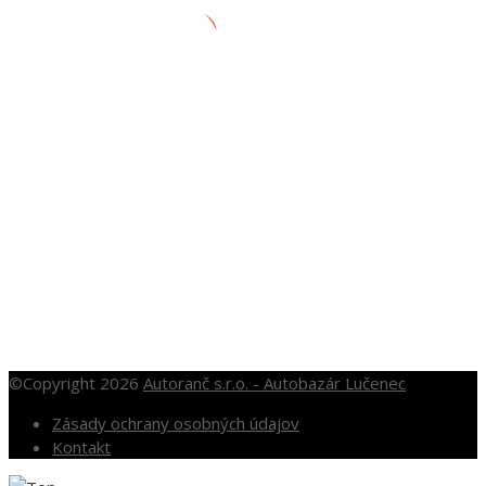
+421 905 281 451
autobazar@autoranc.sk
OTVÁRACIE HODINY
Po – Pia: 10.00 – 16.00
So: 10.00 – 12.00
Nedele a sviatky po dohode
©Copyright 2026
Autoranč s.r.o. - Autobazár Lučenec
Zásady ochrany osobných údajov
Kontakt