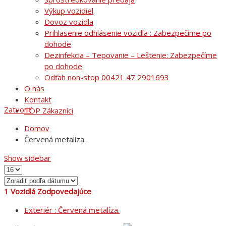
Výkup vozidiel
Dovoz vozidla
Prihlasenie odhlásenie vozidla : Zabezpečíme po
dohode
Dezinfekcia – Tepovanie – Leštenie: Zabezpečíme
po dohode
Odťah non-stop 00421 47 2901693
O nás
Kontakt
Zatvoriť
TOP Zákazníci
Domov
Červená metalíza.
Show sidebar
1
Vozidlá Zodpovedajúce
Exteriér :
Červená metalíza.