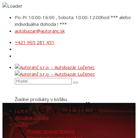
Po-Pi: 10:00-16:00 , Sobota: 10:00-12:00hod *** alebo
individuálna dohoda ! ***
autobazar@autoranc.sk
+421 905 281 451
Žiadne produkty v košíku.
AIRBAG VODIČA .
Domov
Aktuálna ponuka
Služby
Predaj na úver/leasing
Sprostredkovanie predaja