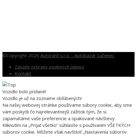
OTVÁRACIE HODINY
Po – Pia: 10.00 – 16.00
So: 10.00 – 12.00
Nedele a sviatky po dohode
©Copyright 2026
Autoranč s.r.o. - Autobazár Lučenec
Zásady ochrany osobných údajov
Kontakt
Vozidlo bolo pridané!
Vozidlo je už na zozname obľúbených!
Na našej webovej stránke používame súbory cookie, aby sme
vám poskytli čo najrelevantnejší zážitok tým, že si
zapamätáme vaše preferencie a opakované návštevy.
Kliknutím na „Prijať všetko“ súhlasíte s používaním VŠETKÝCH
súborov cookie. Môžete však navštíviť „Nastavenia súborov