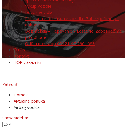
Výkup vozidiel
Dovoz vozidla
Prihlasenie odhlásenie vozidla : Zabezpečíme po
dohode
Dezinfekcia – Tepovanie – Leštenie: Zabezpečíme
po dohode
Odťah non-stop 00421 47 2901693
O nás
Kontakt
TOP Zákazníci
Zatvoriť
Domov
Aktuálna ponuka
Airbag vodiča .
Show sidebar