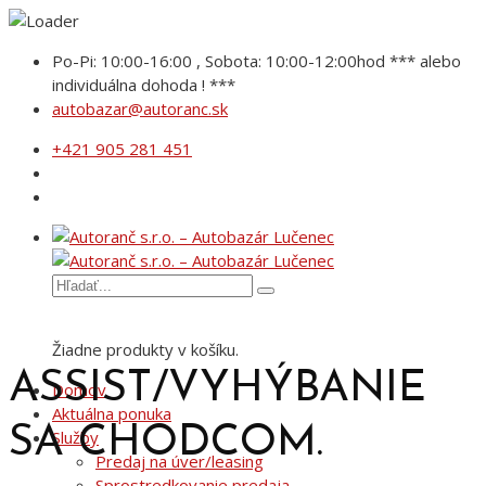
Po-Pi: 10:00-16:00 , Sobota: 10:00-12:00hod *** alebo
individuálna dohoda ! ***
autobazar@autoranc.sk
+421 905 281 451
Žiadne produkty v košíku.
ASSIST/VYHÝBANIE
Domov
Aktuálna ponuka
SA CHODCOM.
Služby
Predaj na úver/leasing
Sprostredkovanie predaja