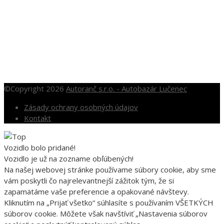
OTVÁRACIE HODINY
Po – Pia: 10.00 – 16.00
So: 10.00 – 12.00
Nedele a sviatky po dohode
©Copyright 2026
Autoranč s.r.o. - Autobazár Lučenec
Zásady ochrany osobných údajov
Kontakt
Vozidlo bolo pridané!
Vozidlo je už na zozname obľúbených!
Na našej webovej stránke používame súbory cookie, aby sme
vám poskytli čo najrelevantnejší zážitok tým, že si
zapamätáme vaše preferencie a opakované návštevy.
Kliknutím na „Prijať všetko“ súhlasíte s používaním VŠETKÝCH
súborov cookie. Môžete však navštíviť „Nastavenia súborov