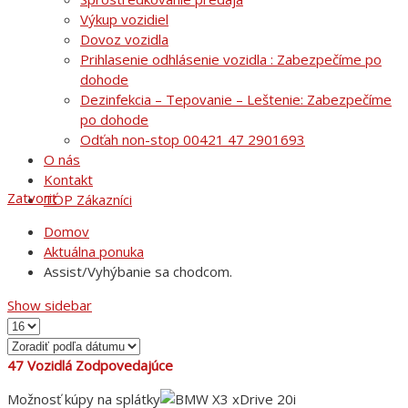
Výkup vozidiel
Dovoz vozidla
Prihlasenie odhlásenie vozidla : Zabezpečíme po
dohode
Dezinfekcia – Tepovanie – Leštenie: Zabezpečíme
po dohode
Odťah non-stop 00421 47 2901693
O nás
Kontakt
Zatvoriť
TOP Zákazníci
Domov
Aktuálna ponuka
Assist/Vyhýbanie sa chodcom.
Show sidebar
47
Vozidlá Zodpovedajúce
Možnosť kúpy na splátky