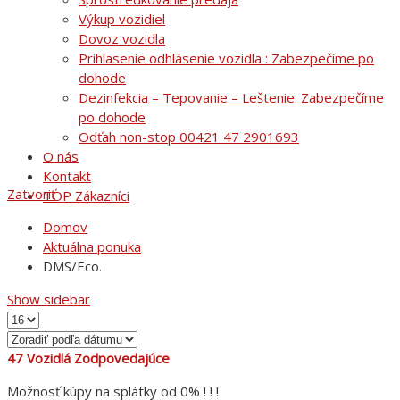
Výkup vozidiel
Dovoz vozidla
Prihlasenie odhlásenie vozidla : Zabezpečíme po
dohode
Dezinfekcia – Tepovanie – Leštenie: Zabezpečíme
po dohode
Odťah non-stop 00421 47 2901693
O nás
Kontakt
Zatvoriť
TOP Zákazníci
Domov
Aktuálna ponuka
DMS/Eco.
Show sidebar
47
Vozidlá Zodpovedajúce
Možnosť kúpy na splátky od 0% ! ! !