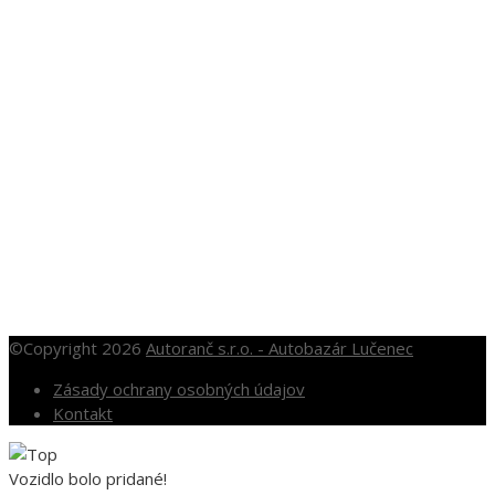
+421 905 281 451
autobazar@autoranc.sk
OTVÁRACIE HODINY
Po – Pia: 10.00 – 16.00
So: 10.00 – 12.00
Nedele a sviatky po dohode
©Copyright 2026
Autoranč s.r.o. - Autobazár Lučenec
Zásady ochrany osobných údajov
Kontakt
Vozidlo bolo pridané!