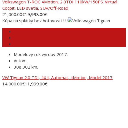
Volkswagen T-ROC 4Motion, 2.0TDI 110kW/150PS. Virtual
Cocpit, LED svetlá, SUV/Off-Road
21,000.00
€
19,998.00
€
Kúpa na splátky bez hotovosti ! ! !
Modelový rok výroby 2017.
Autom...
308 302 km.
VW Tiguan 2.0 TDI, 4X4, Automat, 4Motion, Model 2017
14,000.00
€
11,999.00
€
ADRESA
AUTORANČ, s.r.o.Pinciná 19,
984 01 Lučenec