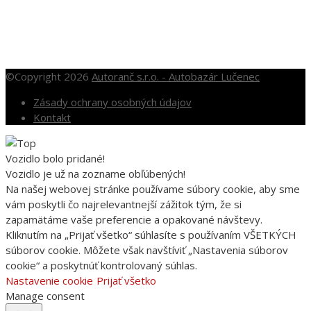
So: 10.00 – 12.00
Nedele a sviatky po dohode
©Copyright 2026
Autoranč s.r.o. - Autobazár Lučenec
Zásady ochrany osobných údajov
Kontakt
Vozidlo bolo pridané!
Vozidlo je už na zozname obľúbených!
Na našej webovej stránke používame súbory cookie, aby sme
vám poskytli čo najrelevantnejší zážitok tým, že si
zapamätáme vaše preferencie a opakované návštevy.
Kliknutím na „Prijať všetko“ súhlasíte s používaním VŠETKÝCH
súborov cookie. Môžete však navštíviť „Nastavenia súborov
cookie“ a poskytnúť kontrolovaný súhlas.
Nastavenie cookie
Prijať všetko
Manage consent