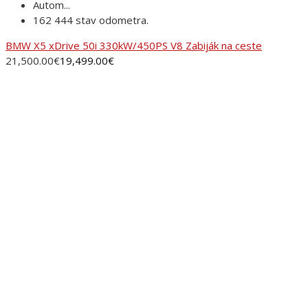
Autom...
162 444 stav odometra.
BMW X5 xDrive 50i 330kW/450PS V8 Zabiják na ceste
21,500.00
€
19,499.00
€
ADRESA
AUTORANČ, s.r.o.Pinciná 19,
984 01 Lučenec
+421 905 281 451
autobazar@autoranc.sk
OTVÁRACIE HODINY
Po – Pia: 10.00 – 16.00