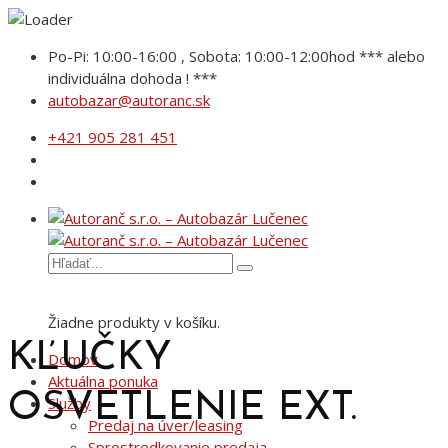
Po-Pi: 10:00-16:00 , Sobota: 10:00-12:00hod *** alebo
individuálna dohoda ! ***
autobazar@autoranc.sk
+421 905 281 451
Žiadne produkty v košíku.
KĽUČKY
Domov
Aktuálna ponuka
OSVETLENIE EXT.
Služby
Predaj na úver/leasing
Sprostredkovanie predaja