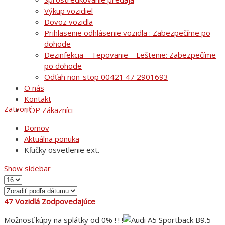
Výkup vozidiel
Dovoz vozidla
Prihlasenie odhlásenie vozidla : Zabezpečíme po
dohode
Dezinfekcia – Tepovanie – Leštenie: Zabezpečíme
po dohode
Odťah non-stop 00421 47 2901693
O nás
Kontakt
Zatvoriť
TOP Zákazníci
Domov
Aktuálna ponuka
Kľučky osvetlenie ext.
Show sidebar
47
Vozidlá Zodpovedajúce
Možnosť kúpy na splátky od 0% ! ! !