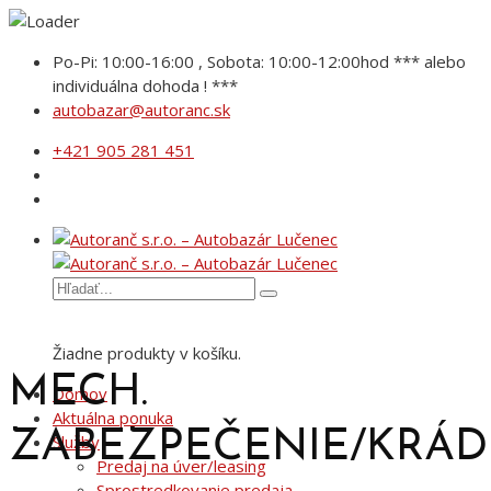
Po-Pi: 10:00-16:00 , Sobota: 10:00-12:00hod *** alebo
individuálna dohoda ! ***
autobazar@autoranc.sk
+421 905 281 451
Žiadne produkty v košíku.
MECH.
Domov
Aktuálna ponuka
ZABEZPEČENIE/KRÁD
Služby
Predaj na úver/leasing
Sprostredkovanie predaja