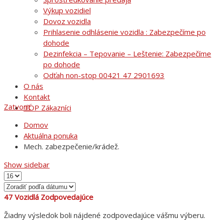
Výkup vozidiel
Dovoz vozidla
Prihlasenie odhlásenie vozidla : Zabezpečíme po
dohode
Dezinfekcia – Tepovanie – Leštenie: Zabezpečíme
po dohode
Odťah non-stop 00421 47 2901693
O nás
Kontakt
Zatvoriť
TOP Zákazníci
Domov
Aktuálna ponuka
Mech. zabezpečenie/krádež.
Show sidebar
47
Vozidlá Zodpovedajúce
Žiadny výsledok boli nájdené zodpovedajúce vášmu výberu.