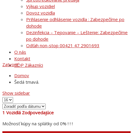
Výkup vozidiel
Dovoz vozidla
Prihlasenie odhlásenie vozidla : Zabezpečíme po
dohode
Dezinfekcia – Tepovanie – Leštenie: Zabezpečíme
po dohode
Odťah non-stop 00421 47 2901693
O nás
Kontakt
Zatvoriť
TOP Zákazníci
Domov
Šedá tmavá.
Show sidebar
1
Vozidlá Zodpovedajúce
Možnosť kúpy na splátky od 0% ! ! !