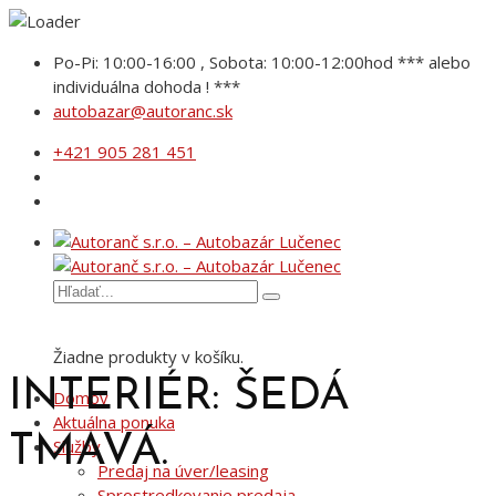
Po-Pi: 10:00-16:00 , Sobota: 10:00-12:00hod *** alebo
individuálna dohoda ! ***
autobazar@autoranc.sk
+421 905 281 451
Žiadne produkty v košíku.
INTERIÉR: ŠEDÁ
Domov
Aktuálna ponuka
TMAVÁ.
Služby
Predaj na úver/leasing
Sprostredkovanie predaja