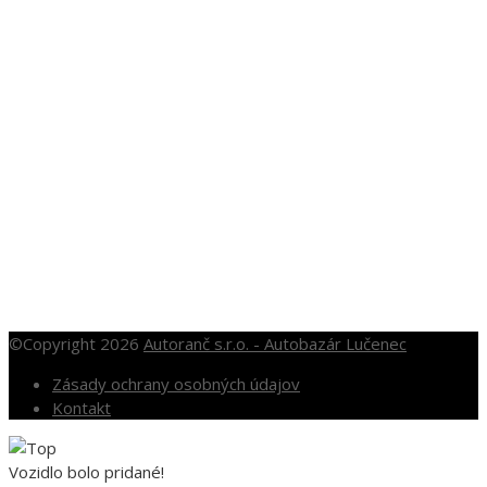
+421 905 281 451
autobazar@autoranc.sk
OTVÁRACIE HODINY
Po – Pia: 10.00 – 16.00
So: 10.00 – 12.00
Nedele a sviatky po dohode
©Copyright 2026
Autoranč s.r.o. - Autobazár Lučenec
Zásady ochrany osobných údajov
Kontakt
Vozidlo bolo pridané!