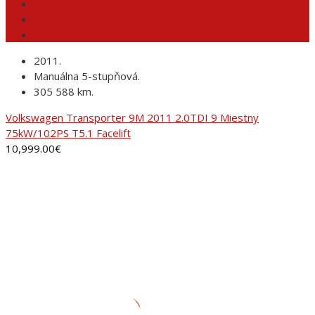
2011.
Manuálna 5-stupňová.
305 588 km.
Volkswagen Transporter 9M 2011 2.0TDI 9 Miestny
75kW/102PS T5.1 Facelift
10,999.00
€
ADRESA
AUTORANČ, s.r.o.Pinciná 19,
984 01 Lučenec