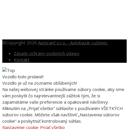
Po – Pia: 10.00 – 16.00
So: 10.00 – 12.00
Nedele a sviatky po dohode
©Copyright 2026
Autoranč s.r.o. - Autobazár Lučenec
Zásady ochrany osobných údajov
Kontakt
Vozidlo bolo pridané!
Vozidlo je už na zozname obľúbených!
Na našej webovej stránke používame súbory cookie, aby sme
vám poskytli čo najrelevantnejší zážitok tým, že si
zapamätáme vaše preferencie a opakované návštevy.
Kliknutím na „Prijať všetko“ súhlasíte s používaním VŠETKÝCH
súborov cookie. Môžete však navštíviť „Nastavenia súborov
cookie“ a poskytnúť kontrolovaný súhlas.
Nastavenie cookie
Prijať všetko