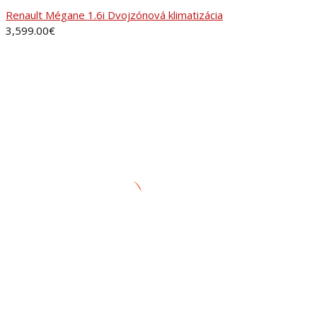
Renault Mégane 1.6i Dvojzónová klimatizácia
3,599.00
€
ADRESA
AUTORANČ, s.r.o.Pinciná 19,
984 01 Lučenec
+421 905 281 451
autobazar@autoranc.sk
OTVÁRACIE HODINY