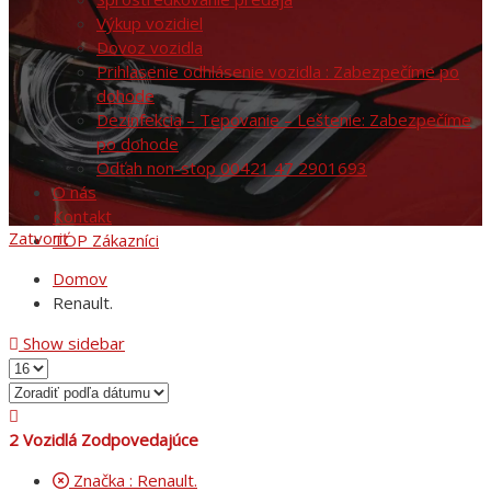
Výkup vozidiel
Dovoz vozidla
Prihlasenie odhlásenie vozidla : Zabezpečíme po
dohode
Dezinfekcia – Tepovanie – Leštenie: Zabezpečíme
po dohode
Odťah non-stop 00421 47 2901693
O nás
Kontakt
Zatvoriť
TOP Zákazníci
Domov
Renault.
Show sidebar
2
Vozidlá Zodpovedajúce
Značka :
Renault.