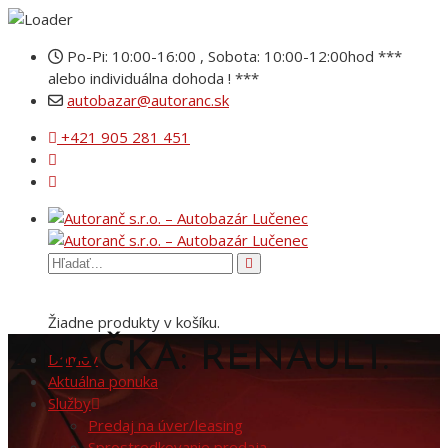
Po-Pi: 10:00-16:00 , Sobota: 10:00-12:00hod ***
alebo individuálna dohoda ! ***
autobazar@autoranc.sk
+421 905 281 451
Žiadne produkty v košíku.
ZNAČKA: RENAULT.
Domov
Aktuálna ponuka
Služby
Predaj na úver/leasing
Sprostredkovanie predaja