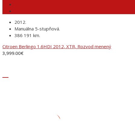
2012.
Manuálna 5-stupňová.
386 191 km.
Citroen Berlingo 1.6HDI 2012, XTR, Rozvod menený
3,999.00
€
ADRESA
AUTORANČ, s.r.o.Pinciná 19,
984 01 Lučenec