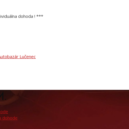
ividuálna dohoda ! ***
M.
hode
po dohode