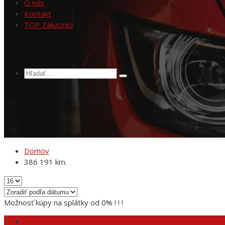
O nás
Kontakt
TOP Zákazníci
Domov
386 191 km.
Možnosť kúpy na splátky od 0% ! ! !