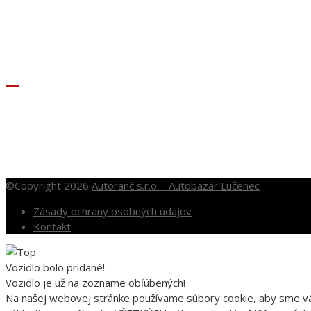
+421 905 281 451
autobazar@autoranc.sk
OTVÁRACIE HODINY
Po – Pia: 10.00 – 16.00
So: 10.00 – 12.00
Nedele a sviatky po dohode
©Copyright 2026
Autoranč s.r.o. - Autobazár Lučenec
Zásady ochrany osobných údajov
Kontakt
Vozidlo bolo pridané!
Vozidlo je už na zozname obľúbených!
Na našej webovej stránke používame súbory cookie, aby sme vám 