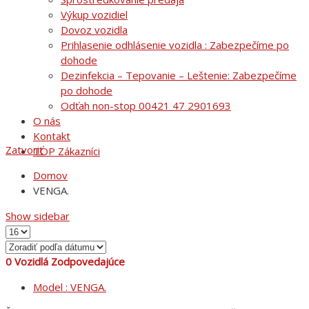
Výkup vozidiel
Dovoz vozidla
Prihlasenie odhlásenie vozidla : Zabezpečíme po
dohode
Dezinfekcia – Tepovanie – Leštenie: Zabezpečíme
po dohode
Odťah non-stop 00421 47 2901693
O nás
Kontakt
Zatvoriť
TOP Zákazníci
Domov
VENGA.
Show sidebar
0
Vozidlá Zodpovedajúce
Model :
VENGA.