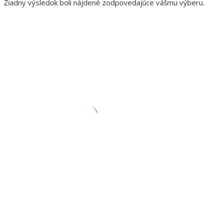
Žiadny výsledok boli nájdené zodpovedajúce vášmu výberu.
ADRESA
AUTORANČ, s.r.o.Pinciná 19,
984 01 Lučenec
+421 905 281 451
autobazar@autoranc.sk
OTVÁRACIE HODINY
Po – Pia: 10.00 – 16.00