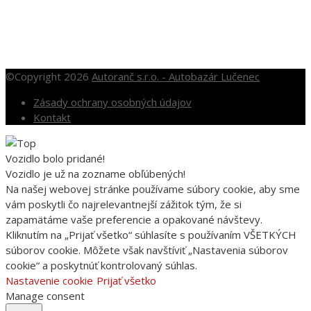
So: 10.00 – 12.00
Nedele a sviatky po dohode
©Copyright 2026
Autoranč s.r.o. - Autobazár Lučenec
Zásady ochrany osobných údajov
Kontakt
Vozidlo bolo pridané!
Vozidlo je už na zozname obľúbených!
Na našej webovej stránke používame súbory cookie, aby sme
vám poskytli čo najrelevantnejší zážitok tým, že si
zapamätáme vaše preferencie a opakované návštevy.
Kliknutím na „Prijať všetko“ súhlasíte s používaním VŠETKÝCH
súborov cookie. Môžete však navštíviť „Nastavenia súborov
cookie“ a poskytnúť kontrolovaný súhlas.
Nastavenie cookie
Prijať všetko
Manage consent