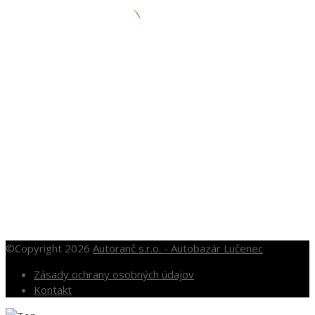
+421 905 281 451
autobazar@autoranc.sk
OTVÁRACIE HODINY
Po – Pia: 10.00 – 16.00
So: 10.00 – 12.00
Nedele a sviatky po dohode
©Copyright 2026
Autoranč s.r.o. - Autobazár Lučenec
Zásady ochrany osobných údajov
Kontakt