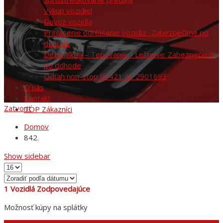
Výkup vozidiel
Dovoz vozidla
Prihlasenie odhlásenie vozidla : Zabezpečíme po
dohode
Dezinfekcia – Tepovanie – Leštenie: Zabezpečíme
po dohode
Odťah non-stop 00421 47 2901693
O nás
Kontakt
Zatvoriť
TOP Zákazníci
Domov
842.
Show sidebar
1
Vozidlá Zodpovedajúce
Možnosť kúpy na splátky