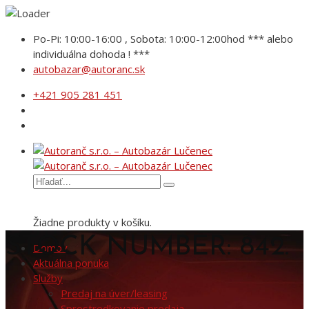
Po-Pi: 10:00-16:00 , Sobota: 10:00-12:00hod *** alebo
individuálna dohoda ! ***
autobazar@autoranc.sk
+421 905 281 451
Žiadne produkty v košíku.
STOCK NUMBER: 842.
Domov
Aktuálna ponuka
Služby
Predaj na úver/leasing
Sprostredkovanie predaja