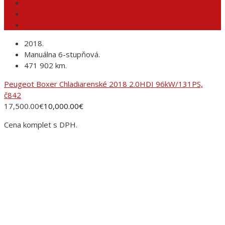
2018.
Manuálna 6-stupňová.
471 902 km.
Peugeot Boxer Chladiarenské 2018 2.0HDI 96kW/131PS,
č842
17,500.00
€
10,000.00
€
Cena komplet s DPH.
ADRESA
AUTORANČ, s.r.o.Pinciná 19,
984 01 Lučenec