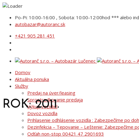
Po-Pi: 10:00-16:00 , Sobota: 10:00-12:00hod *** alebo ind
autobazar@autoranc.sk
+421 905 281 451
Domov
Aktuálna ponuka
Služby
Predaj na úver/leasing
Sprostredkovanie predaja
ROK: 2011.
Výkup vozidiel
Dovoz vozidla
Prihlasenie odhlásenie vozidla : Zabezpečíme po do
Dezinfekcia – Tepovanie – Leštenie: Zabezpečíme 
Odťah non-stop 00421 47 2901693