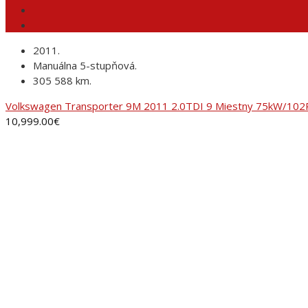
2011.
Manuálna 5-stupňová.
305 588 km.
Volkswagen Transporter 9M 2011 2.0TDI 9 Miestny 75kW/102PS
10,999.00
€
ADRESA
AUTORANČ, s.r.o.Pinciná 19,
984 01 Lučenec
+421 905 281 451
autobazar@autoranc.sk