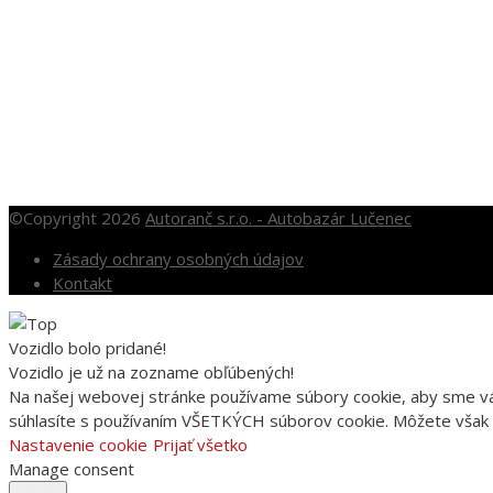
OTVÁRACIE HODINY
Po – Pia: 10.00 – 16.00
So: 10.00 – 12.00
Nedele a sviatky po dohode
©Copyright 2026
Autoranč s.r.o. - Autobazár Lučenec
Zásady ochrany osobných údajov
Kontakt
Vozidlo bolo pridané!
Vozidlo je už na zozname obľúbených!
Na našej webovej stránke používame súbory cookie, aby sme vám 
súhlasíte s používaním VŠETKÝCH súborov cookie. Môžete však n
Nastavenie cookie
Prijať všetko
Manage consent