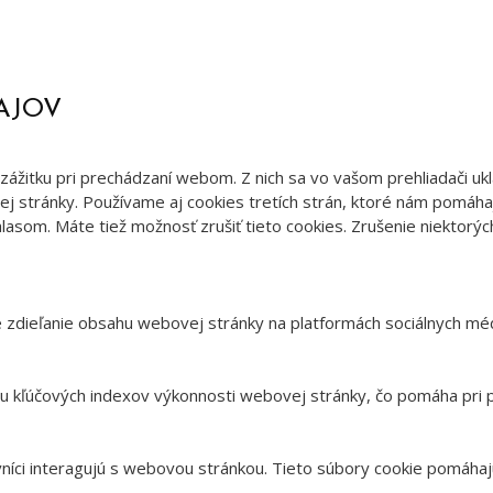
AJOV
ážitku pri prechádzaní webom. Z nich sa vo vašom prehliadači uk
j stránky. Používame aj cookies tretích strán, ktoré nám pomáha
lasom. Máte tiež možnosť zrušiť tieto cookies. Zrušenie niektorýc
 zdieľanie obsahu webovej stránky na platformách sociálnych médi
u kľúčových indexov výkonnosti webovej stránky, čo pomáha pri p
vníci interagujú s webovou stránkou. Tieto súbory cookie pomáhaj