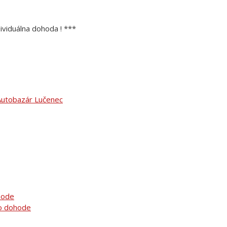
ividuálna dohoda ! ***
hode
po dohode