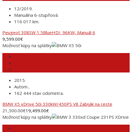
12/2019.
Manuálna 6-stupňová.
116 017 km.
Peugeot 308SW 1.5BlueHDI, 96KW, Manuál 6
9,599.00
€
Možnosť kúpy na splátky
2015.
Autom...
162 444 stav odometra.
BMW X5 xDrive 50i 330kW/450PS V8 Zabiják na ceste
21,500.00
€
19,499.00
€
Možnosť kúpy na splátky