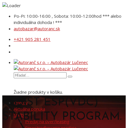
Po-Pi: 10:00-16:00 , Sobota: 10:00-12:00hod *** alebo
individuálna dohoda ! ***
autobazar@autoranc.sk
+421 905 281 451
Žiadne produkty v košíku.
ASSIST ESP(VDC)
Domov
Aktuálna ponuka
STABILITY PROGRAM.
Služby
Predaj na úver/leasing
Sprostredkovanie predaja