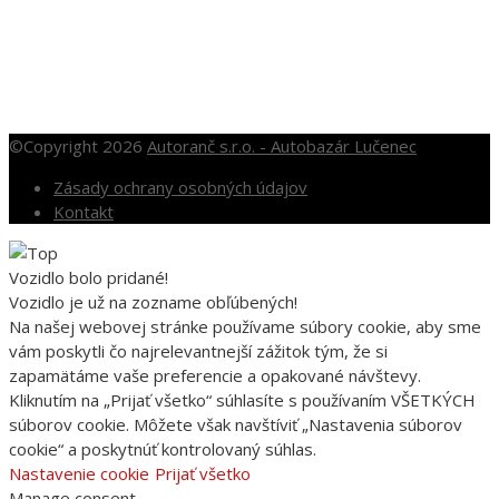
Po – Pia: 10.00 – 16.00
So: 10.00 – 12.00
Nedele a sviatky po dohode
©Copyright 2026
Autoranč s.r.o. - Autobazár Lučenec
Zásady ochrany osobných údajov
Kontakt
Vozidlo bolo pridané!
Vozidlo je už na zozname obľúbených!
Na našej webovej stránke používame súbory cookie, aby sme
vám poskytli čo najrelevantnejší zážitok tým, že si
zapamätáme vaše preferencie a opakované návštevy.
Kliknutím na „Prijať všetko“ súhlasíte s používaním VŠETKÝCH
súborov cookie. Môžete však navštíviť „Nastavenia súborov
cookie“ a poskytnúť kontrolovaný súhlas.
Nastavenie cookie
Prijať všetko
Manage consent