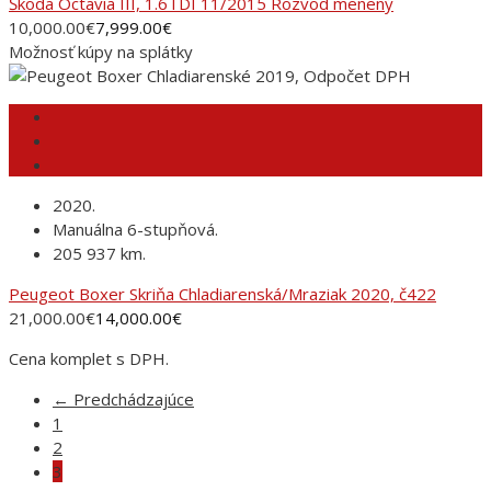
Škoda Octavia III, 1.6TDI 11/2015 Rozvod menený
10,000.00
€
7,999.00
€
Možnosť kúpy na splátky
2020.
Manuálna 6-stupňová.
205 937 km.
Peugeot Boxer Skriňa Chladiarenská/Mraziak 2020, č422
21,000.00
€
14,000.00
€
Cena komplet s DPH.
← Predchádzajúce
1
2
3