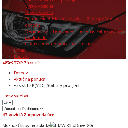
Výkup vozidiel
Dovoz vozidla
Prihlasenie odhlásenie vozidla : Zabezpečíme po
dohode
Dezinfekcia – Tepovanie – Leštenie: Zabezpečíme
po dohode
Odťah non-stop 00421 47 2901693
O nás
Kontakt
Zatvoriť
TOP Zákazníci
Domov
Aktuálna ponuka
Assist ESP(VDC) Stability program.
Show sidebar
47
Vozidlá Zodpovedajúce
Možnosť kúpy na splátky